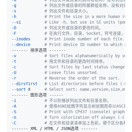
-g
# 列出文件或目录的所属群组名称，没有对应
-s
# 列出文件和目录大小。
-h
# Print the size in a more human read
--si
# Like -h, but use in SI units (power
-D
# 列出文件或目录的更改时间。
-F
# 在执行文件，目录，Socket，符号连接，管道
--inodes
# Print inode number of each file.
--device
# Print device ID number to which eac
-v
# Sort files alphanumerically by vers
-t
# 用文件和目录的更改时间排序。
-c
# Sort files by last status change ti
-U
# Leave files unsorted.
-r
# Reverse the order of the sort.
--dirsfirst
# List directories before files (-U d
--sort
 X      
# Select sort: name,version,size,mtim
-i
# 不以阶梯状列出文件和目录名称。
-A
# 使用ASNI绘图字符显示树状图而非以ASCII
-S
# Print with CP437 (console) graphics
-n
# Turn colorization off always (-C ov
-C
# 在文件和目录清单加上色彩，便于区分各种类