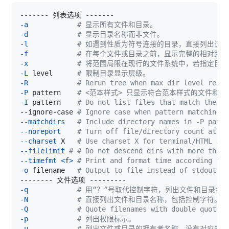
-a
# 显示所有文件和目录。
-d
# 显示目录名称而非文件。
-l
# 如遇到性质为符号连接的目录，直接列出该
-f
# 在每个文件或目录之前，显示完整的相对路
-x
# 将范围局限在现行的文件系统中，若指定目
-L
 level      
# 限制目录显示层级。
-R
# Rerun tree when max dir level reach
-P
 pattern    
# <范本样式> 只显示符合范本样式的文件和目
-I
 pattern    
# Do not list files that match the gi
--ignore-case 
# Ignore case when pattern matching.
--matchdirs
# Include directory names in -P patte
--noreport
# Turn off file/directory count at en
--charset
 X   
# Use charset X for terminal/HTML and
--filelimit
# # Do not descend dirs with more than 
--timefmt
<
f
>
# Print and format time according to 
-o
 filename   
# Output to file instead of stdout.
-q
# 用“？”号取代控制字符，列出文件和目录名
-N
# 直接列出文件和目录名称，包括控制字符。
-Q
# Quote filenames with double quotes.
-p
# 列出权限标示。
-u
# 列出文件或目录的拥有者名称，没有对应的