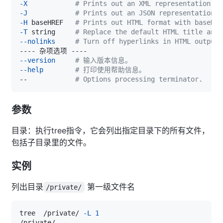
-X
# Prints out an XML representation of
-J
# Prints out an JSON representation o
-H
 baseHREF   
# Prints out HTML format with baseHRE
-T
 string     
# Replace the default HTML title and 
--nolinks
# Turn off hyperlinks in HTML output.
--version
# 输入版本信息。
--help
# 打印使用帮助信息。
--            
# Options processing terminator.
参数
目录：执行tree指令，它会列出指定目录下的所有文件，
包括子目录里的文件。
实例
列出目录
第一级文件名
/private/
tree  /private/ 
-L
1