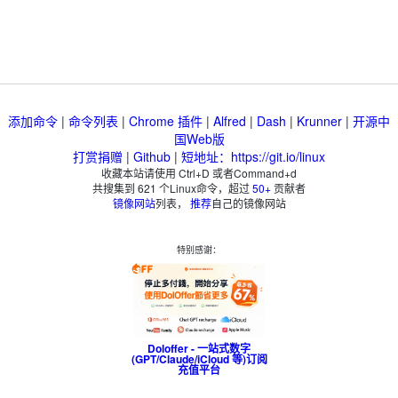
添加命令
|
命令列表
|
Chrome 插件
|
Alfred
|
Dash
|
Krunner
|
开源中
国Web版
打赏捐赠
|
Github
|
短地址：https://git.io/linux
收藏本站请使用 Ctrl+D 或者Command+d
共搜集到
621
个Linux命令，超过
50+
贡献者
镜像网站
列表，
推荐
自己的镜像网站
特别感谢：
Doloffer - 一站式数字
(GPT/Claude/iCloud 等)订阅
充值平台