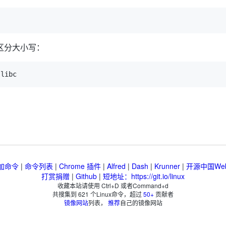
不区分大小写：
加命令
|
命令列表
|
Chrome 插件
|
Alfred
|
Dash
|
Krunner
|
开源中国We
打赏捐赠
|
Github
|
短地址：https://git.io/linux
收藏本站请使用 Ctrl+D 或者Command+d
共搜集到
621
个Linux命令，超过
50+
贡献者
镜像网站
列表，
推荐
自己的镜像网站