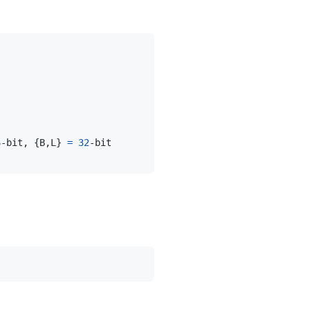
6
-bit, 
{
B,L
}
=
32