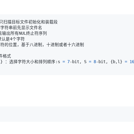
L
}
 ：选择字符大小和排列顺序:s 
=
7
-bit, S 
=
8
-bit, 
{
b,l
}
=
1