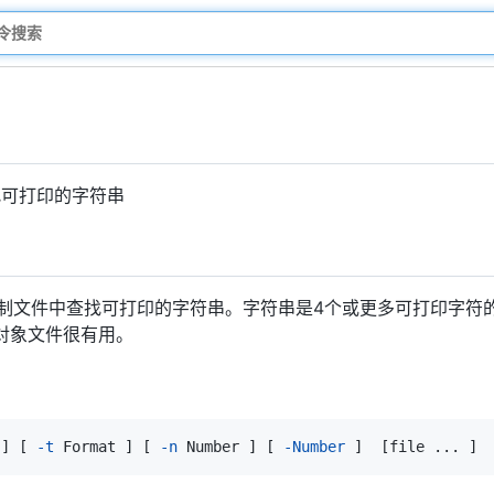
找可打印的字符串
制文件中查找可打印的字符串。字符串是4个或更多可打印字符
随机对象文件很有用。
]
[
-t
 Format 
]
[
-n
 Number 
]
[
-Number
]
[
file 
..
. 
]