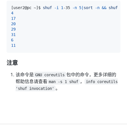
[
user2@pc ~
]
$ 
shuf
-i
1
-35 
-n
5
|
sort
-n
&&
shuf
-i
4
17
20
29
31
6
11
注意
该命令是
包中的命令，更多详细的
GNU coreutils
帮助信息请查看
，
man -s 1 shuf
info coreutils
。
'shuf invocation'