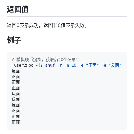
返回值
返回0表示成功，返回非0值表示失败。
例子
# 模拟硬币抛掷，获取前10个结果：
[
user2@pc ~
]
$ 
shuf
-r
-n
10
-e
"正面"
-e
"反面"