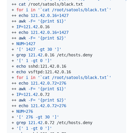
++ 
cat
+ 
for
i
in
'`cat /root/satools/black.txt`'
++ 
echo
121.42.0.16
=
1427
++ 
awk
-F
=
'{print $1}'
+ 
IP
=
121.42
++ 
echo
121.42.0.16
=
1427
++ 
awk
-F
=
'{print $2}'
+ 
NUM
=
1427
+ 
'['
1427
-gt
30
']'
+ 
grep
121.42
+ 
'['
1
-gt
0
']'
+ 
echo
+ 
echo
+ 
for
i
in
'`cat /root/satools/black.txt`'
++ 
echo
121.42.0.72
=
276
++ 
awk
-F
=
'{print $1}'
+ 
IP
=
121.42
++ 
awk
-F
=
'{print $2}'
++ 
echo
121.42.0.72
=
276
+ 
NUM
=
276
+ 
'['
276
-gt
30
']'
+ 
grep
121.42
+ 
'['
1
-gt
0
']'