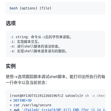
bash
[
options
]
[
file
]
选项
-c
实例
使用-x选项跟踪脚本调试shell脚本，能打印出所执行的每
一行命令以及当前状态：
[
root@AY1307311912260196fcZ satools
]
# sh -x check_s
+ 
DEFINE
=
30
+ 
cat
+ 
awk
'/Failed/ {++ip[$(NF-3)]} END {for (i in ip) 