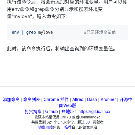
执行该命令后，将会新添加对应的环境变量。用户可以使
用env命令和grep命令分别显示和搜索环境变
量"mylove"，输入命令如下：
env
|
grep
 mylove             
#显示环境变量值
此时，该命令执行后，将输出查询到的环境变量值。
添加命令
|
命令列表
|
Chrome 插件
|
Alfred
|
Dash
|
Krunner
|
开源中
国Web版
打赏捐赠
|
Github
|
短地址：https://git.io/linux
收藏本站请使用 Ctrl+D 或者Command+d
共搜集到
621
个Linux命令，超过
50+
贡献者
镜像网站
列表，
推荐
自己的镜像网站