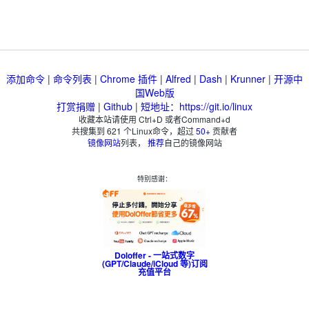
添加命令
|
命令列表
|
Chrome 插件
|
Alfred
|
Dash
|
Krunner
|
开源中
国Web版
打赏捐赠
|
Github
|
短地址：https://git.io/linux
收藏本站请使用 Ctrl+D 或者Command+d
共搜集到
621
个Linux命令，超过
50+
贡献者
镜像网站
列表，
推荐
自己的镜像网站
特别感谢：
Doloffer - 一站式数字
(GPT/Claude/iCloud 等)订阅
充值平台