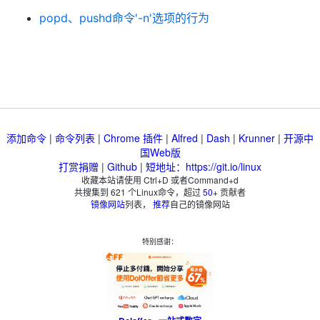
popd、pushd命令'-n'选项的行为
添加命令
|
命令列表
|
Chrome 插件
|
Alfred
|
Dash
|
Krunner
|
开源中
国Web版
打赏捐赠
|
Github
|
短地址：https://git.io/linux
收藏本站请使用 Ctrl+D 或者Command+d
共搜集到
621
个Linux命令，超过
50+
贡献者
镜像网站
列表，
推荐
自己的镜像网站
特别感谢：