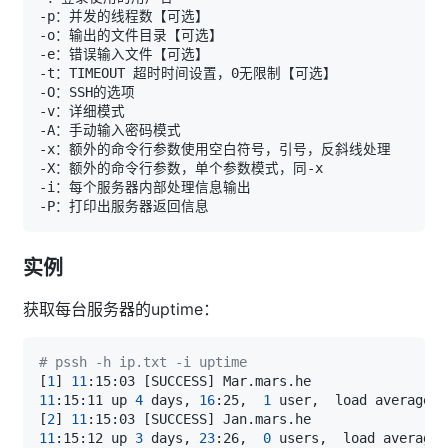
实例
获取每台服务器的uptime：
# pssh -h ip.txt -i uptime
[
1
]
11
:15:03 
[
SUCCESS
]
11
:15:11 up 
4
 days, 
16
:25,  
1
 user,  load average: 
[
2
]
11
:15:03 
[
SUCCESS
]
11
:15:12 up 
3
 days, 
23
:26,  
0
 users,  load average: