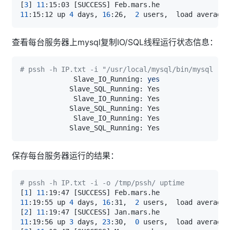
[
3
]
11
:15:03 
[
SUCCESS
]
11
:15:12 up 
4
 days, 
16
:26,  
2
 users,  load average:
查看每台服务器上mysql复制IO/SQL线程运行状态信息：
# pssh -h IP.txt -i "/usr/local/mysql/bin/mysql -e 
             Slave_IO_Running: 
yes
保存每台服务器运行的结果：
# pssh -h IP.txt -i -o /tmp/pssh/ uptime
[
1
]
11
:19:47 
[
SUCCESS
]
11
:19:55 up 
4
 days, 
16
:31,  
2
 users,  load average:
[
2
]
11
:19:47 
[
SUCCESS
]
11
:19:56 up 
3
 days, 
23
:30,  
0
 users,  load average: