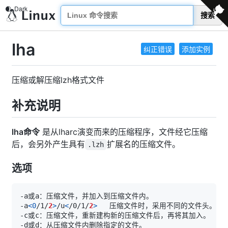
搜索
lha
纠正错误
添加实例
压缩或解压缩lzh格式文件
补充说明
lha命令
是从lharc演变而来的压缩程序，文件经它压缩
后，会另外产生具有
扩展名的压缩文件。
.lzh
选项
-a
<
0
/1/
2
>
/u
<
/0/1/
2
>