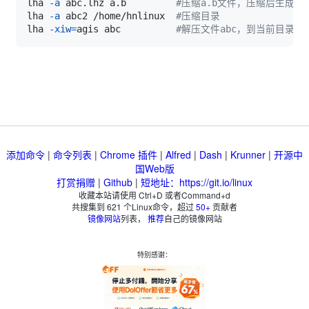
lha 
-a
 abc.lhz a.b         
#压缩a.b文件，压缩后生成 ab
lha 
-a
 abc2 /home/hnlinux  
#压缩目录
lha 
-xiw
=
agis abc          
#解压文件abc，到当前目录
添加命令
|
命令列表
|
Chrome 插件
|
Alfred
|
Dash
|
Krunner
|
开源中
国Web版
打赏捐赠
|
Github
|
短地址：https://git.io/linux
收藏本站请使用 Ctrl+D 或者Command+d
共搜集到
621
个Linux命令，超过
50+
贡献者
镜像网站
列表，
推荐
自己的镜像网站
特别感谢：