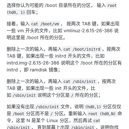
选择你认为可能的 /boot 目录所在的分区， 输入
root
回车；
(hd0, 1)
接着，输入
， 按两次 TAB 键，如果出现
cat /boot/vm
一些 vm 开头的文件，比如 vmlinuz-2.6.15-26-386 说
明这里是 /boot 所在的分区。
删除上一次的输入，再输入
，按两次
cat /boot/initrd
TAB 键，如果出现一些 initrd 开头的文件，比如
initrd.img-2.6.15-26-386 说明这个 /boot 所在的分区有
initrd ，即 ramdisk 镜像；
删除上一次的输入，再输入
，按两次
cat /sbin/init
TAB 键，如果出现一些 init 开头的文件，比
如
说明这个分区是
所在的分区；
/sbin/init
/
如果没有出现
文件，说明
分区仅仅
/sbin/init
(hd0,1)
是
分区而不是
分区。重新输入
命
/boot
/
root (hd0,N)
令，这里 N 是某个 Linux 分区，然后再试
cat
， 直到屏幕上出现
，说明你找
/sbin/init
/sbin/init