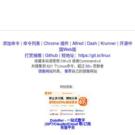
添加命令
|
命令列表
|
Chrome 插件
|
Alfred
|
Dash
|
Krunner
|
开源中
国Web版
打赏捐赠
|
Github
|
短地址：https://git.io/linux
收藏本站请使用 Ctrl+D 或者Command+d
共搜集到
621
个Linux命令，超过
50+
贡献者
镜像网站
列表，
推荐
自己的镜像网站
特别感谢：
Doloffer - 一站式数字
(GPT/Claude/iCloud 等)订阅
充值平台