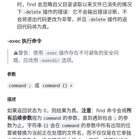
时，find 会忽略自父目录读取以来文件已消失的情况
下
操作的错误：它不会输出错误诊断，不
-delete
会将退出代码更改为非零，并且
操作的返
-delete
回代码将为真。
-exec 执行命令
⚠️警告：使用
操作存在不可避免的安全问
-exec
题，应改用
选项。
-execdir
参数
或
command ;
command {} +
描述
如果返回状态为 0，则结果为真。
注意
：find 命令会将
所
有后续参数
视为
的参数，直到遇到包含
的参
command
;
数为止。字符串
会在
的参数中所有出现的位
{}
command
置被替换为当前正在处理的文件名，而不仅仅是在它单独