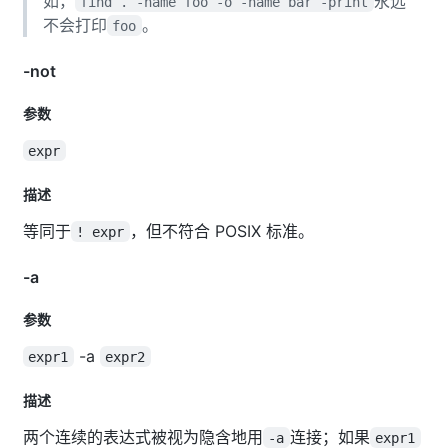
如，
永远
find . -name foo -o -name bar -print
不会打印
。
foo
-not
参数
expr
描述
等同于
，但不符合 POSIX 标准。
! expr
-a
参数
-a
expr1
expr2
描述
两个连续的表达式被视为隐含地用
连接；如果
-a
expr1