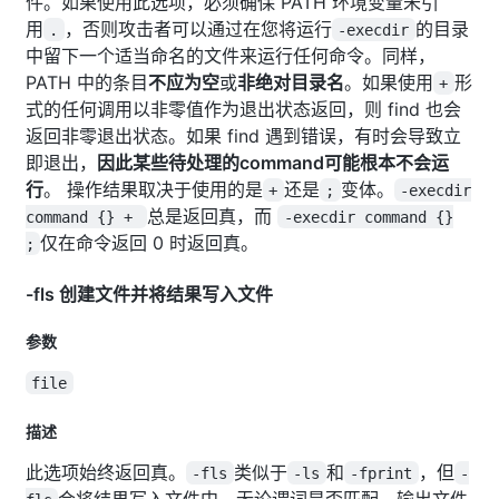
件。如果使用此选项，必须确保 PATH 环境变量未引
用
，否则攻击者可以通过在您将运行
的目录
.
-execdir
中留下一个适当命名的文件来运行任何命令。同样，
PATH 中的条目
不应为空
或
非绝对目录名
。如果使用
形
+
式的任何调用以非零值作为退出状态返回，则 find 也会
返回非零退出状态。如果 find 遇到错误，有时会导致立
即退出，
因此某些待处理的command可能根本不会运
行
。 操作结果取决于使用的是
还是
变体。
+
;
-execdir
总是返回真，而
command {} +
-execdir command {}
仅在命令返回 0 时返回真。
;
-fls 创建文件并将结果写入文件
参数
file
描述
此选项始终返回真。
类似于
和
，但
-fls
-ls
-fprint
-
会将结果写入文件中。无论谓词是否匹配，输出文件