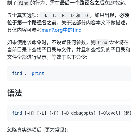
制了
的行为，需在
最后一个路径名之后
立即指定。
find
五个真实选项:
。如果出现，
必须
-H、-L、-P、-D 和 -O
位于第一个路径名之前
。关于这部分内容本文不做描述，
具体内容可参考
man7.org中的find
如果使用该命令时，不设置任何参数，则
命令将在
find
当前目录下查找子目录与文件，并且将查找到的子目录和
文件全部进行显示。等效于以下命令:
find
.
-print
语法
find
[
-H
]
[
-L
]
[
-P
]
[
-D debugopts
]
[
-Olevel
]
[
起始
忽略真实选项后 (更为常见):