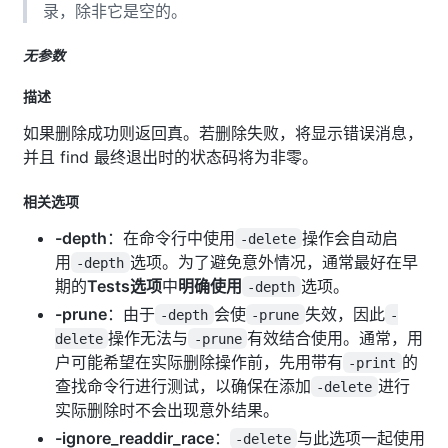
录，除非它是空的。
无参数
描述
如果删除成功则返回真。若删除失败，将显示错误消息，
并且 find 最终退出时的状态码将为非零。
相关选项
-depth
：在命令行中使用
操作会自动启
-delete
用
选项。为了避免意外情况，通常最好在早
-depth
期的
Tests选项
中
明确使用
选项。
-depth
-prune
：由于
会使
失效，因此
-depth
-prune
-
操作无法与
有效结合使用。通常，用
delete
-prune
户可能希望在实际删除操作前，先用带有
的
-print
查找命令行进行测试，以确保在添加
进行
-delete
实际删除时不会出现意外结果。
-ignore_readdir_race
：
与此选项一起使用
-delete