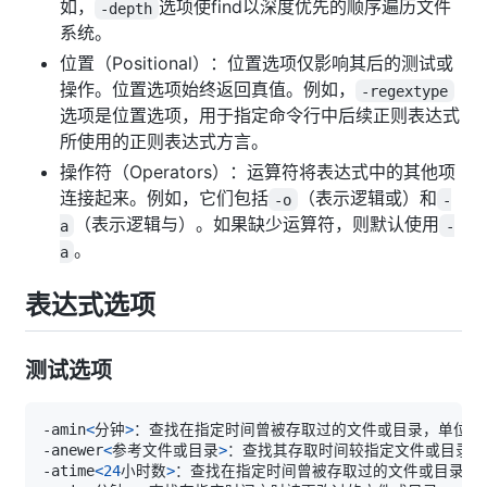
如，
选项使find以深度优先的顺序遍历文件
-depth
系统。
位置（Positional）：位置选项仅影响其后的测试或
操作。位置选项始终返回真值。例如，
-regextype
选项是位置选项，用于指定命令行中后续正则表达式
所使用的正则表达式方言。
操作符（Operators）：运算符将表达式中的其他项
连接起来。例如，它们包括
（表示逻辑或）和
-o
-
（表示逻辑与）。如果缺少运算符，则默认使用
a
-
。
a
表达式选项
测试选项
-amin
<
分钟
>
-anewer
<
参考文件或目录
>
-atime
<
24
小时数
>