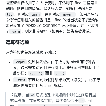
这些警告仅适用于命令行使用，不适用于 find 在搜索目
录时可能遇到的情况。默认行为是：如果标准输入是
，则对应
；否则对应
。如果产生与
tty
-warn
-nowarn
命令行使用相关的警告消息，find 的退出状态不受影响。
如果设置了 POSIXLY_CORRECT 环境变量，并且也使用
了
，则未指定哪些（如果有）警告会被激活。
-warn
运算符选项
运算符按优先级递减顺序列出：
强制优先级。由于括号对 shell 有特殊含
(expr)
义，通常需要对它们进行引用。许多示例为此使用了
反斜杠：
而非
。
\(...\)
(...)
若表达式为假则结果为真（取反）。此字符
! expr
通常也需要防止被 shell 解释。
💡提示：当
隐式指定（例如两个测试之间没有显
-a
式运算符）或显式指定时，其优先级高于
。例
-o