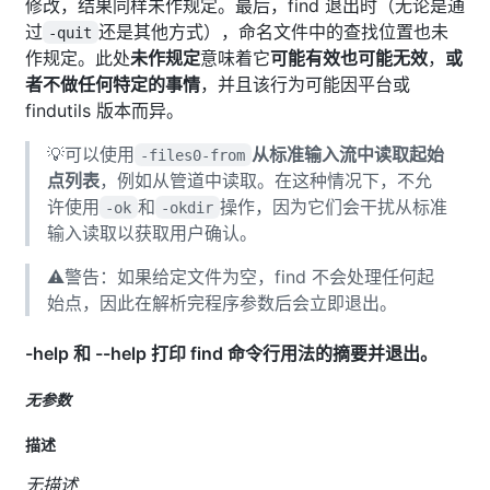
修改，结果同样未作规定。最后，find 退出时（无论是通
过
还是其他方式），命名文件中的查找位置也未
-quit
作规定。此处
未作规定
意味着它
可能有效也可能无效
，
或
者不做任何特定的事情
，并且该行为可能因平台或
findutils 版本而异。
💡可以使用
从标准输入流中读取起始
-files0-from
点列表
，例如从管道中读取。在这种情况下，不允
许使用
和
操作，因为它们会干扰从标准
-ok
-okdir
输入读取以获取用户确认。
⚠️警告：如果给定文件为空，find 不会处理任何起
始点，因此在解析完程序参数后会立即退出。
-help 和 --help 打印 find 命令行用法的摘要并退出。
无参数
描述
无描述