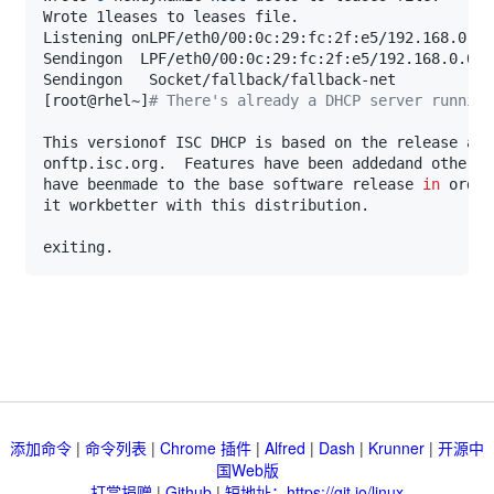
[
root@rhel~
]
# There's already a DHCP server running
have beenmade to the base software release 
in
 order
添加命令
|
命令列表
|
Chrome 插件
|
Alfred
|
Dash
|
Krunner
|
开源中
国Web版
打赏捐赠
|
Github
|
短地址：https://git.io/linux