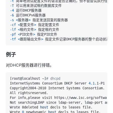
-t
-T
-4
-6
-s
<
服务器
>
-cf
<
配置文件
>
-lf
<
租约文件
>
-pf
<
PID文件
>
-tf
<
跟踪输出文件
>
例子
对DHCP服务器进行排错。
[
root@localhost ~
]
# dhcpd
InternetSystems Consortium DHCP Server 
4.1
Not searchingLDAP since ldap-server, ldap-port and 
Wrote 0deleted 
host
Wrote 
0
 newdynamic 
host