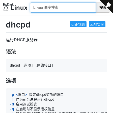
搜索
dhcpd
纠正错误
添加实例
运行DHCP服务器
语法
dhcpd 
[
选项
]
[
网络接口
]
选项
-p
<
端口
>
-f
-d
-q