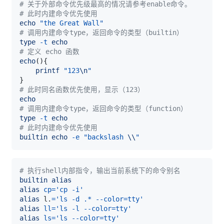
# 关于外部命令优先级最高的情况请参考enable命令。
# 此时内建命令优先使用
echo
"the Great Wall"
# 调用内建命令type，返回命令的类型（builtin）
type
-t
echo
# 定义 echo 函数
echo
(
)
{
printf
"123
\n
"
}
# 此时同名函数优先使用，显示（123）
echo
# 调用内建命令type，返回命令的类型（function）
type
-t
echo
# 此时内建命令优先使用
builtin
echo
-e
"backslash 
\\
"
# 执行shell内部指令，输出当前系统下的命令别名
builtin
alias
alias
cp
=
'cp -i'
alias
 l.
=
'ls -d .* --color=tty'
alias
ll
=
'ls -l --color=tty'
alias
ls
=
'ls --color=tty'