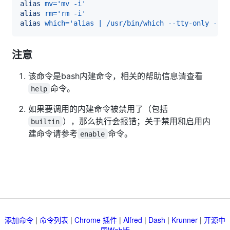
alias
mv
=
'mv -i'
alias
rm
=
'rm -i'
alias
which
=
'alias | /usr/bin/which --tty-only --re
注意
该命令是bash内建命令，相关的帮助信息请查看
命令。
help
如果要调用的内建命令被禁用了（包括
），那么执行会报错；关于禁用和启用内
builtin
建命令请参考
命令。
enable
添加命令
|
命令列表
|
Chrome 插件
|
Alfred
|
Dash
|
Krunner
|
开源中
国Web版