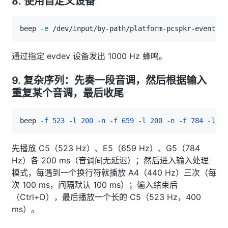
8. 使用自定义设备
beep 
-e
 /dev/input/by-path/platform-pcspkr-event-sp
通过指定 evdev 设备发出 1000 Hz 蜂鸣。
9. 复杂序列：先奏一段音调，然后根据输入
重复某个音调，最后收尾
beep 
-f
523
-l
200
-n
-f
659
-l
200
-n
-f
784
-l
20
先播放 C5（523 Hz）、E5（659 Hz）、G5（784
Hz）各 200 ms（音调间无延迟）；然后进入输入处理
模式，每遇到一个换行符就播放 A4（440 Hz）三次（每
次 100 ms，间隔默认 100 ms）；输入结束后
（Ctrl+D），最后播放一个长的 C5（523 Hz，400
ms）。