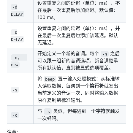
设置重复之间的延迟（单位：ms），
不
-d
在最后一次重复后添加延迟。默认值：
DELAY
100 ms。
设置重复之间的延迟（单位：ms），
并
-D
在最后一次重复后也添加该延迟。默认
DELAY
无延迟。
开始定义一个新的音调。每个
之后
-n
-n, --
可以跟一组新的音调选项，新音调继承
new
所有默认值，直到被显式选项覆盖。
将
置于输入处理模式：从标准输
beep
入读取数据，每遇到一个
换行符
就发出
-s
当前定义的音调一次，同时将输入数据
原样复制到标准输出。
与
类似，但每遇到一个
字符
就触发
-s
-c
一次蜂鸣。
注意
：