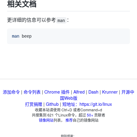
相关文档
更详细的信息可以参考
：
man
man
添加命令
|
命令列表
|
Chrome 插件
|
Alfred
|
Dash
|
Krunner
|
开源中
国Web版
打赏捐赠
|
Github
|
短地址：https://git.io/linux
收藏本站请使用 Ctrl+D 或者Command+d
共搜集到
621
个Linux命令，超过
50+
贡献者
镜像网站
列表，
推荐
自己的镜像网站
特别感谢：