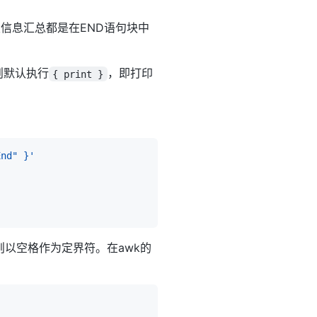
信息汇总都是在END语句块中
则默认执行
，即打印
{ print }
End" }'
以空格作为定界符。在awk的