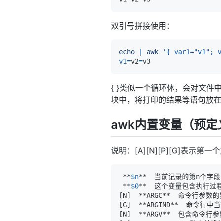
双引号拼接使用：
echo
|
awk
'{ var1="v1"; 
v1
=
v2
=
{ }类似一个循环体，会对文件
块中，将打印的结果等语句放在
awk内置变量（预定
说明：[A][N][P][G]表示第一个
 **
$n
 **
$0
[
N
]
[
G
]
[
N
]