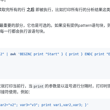
读取完所有的行
之后
即被执行，比如打印所有行的分析结果这类
。
重要的部分，它也是可选的。如果没有提供pattern语句块，
的每一行都会执行该语句块。
 2"
|
awk
'BEGIN{ print "Start" } { print } END{ print "
它就打印当前行，当
的参数是以逗号进行分隔时，打印时则
print
作拼接符使用，例如：
var2="v2"; var3="v3"; print var1,var2,var3; }'