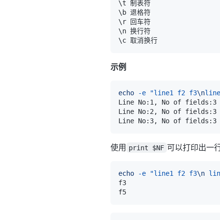
示例
echo
-e
"line1 f2 f3
\n
lin
Line No:1, No of fields:3
Line No:2, No of fields:3
Line No:3, No of fields:3
使用
可以打印出一
print $NF
echo
-e
"line1 f2 f3
\n
 li