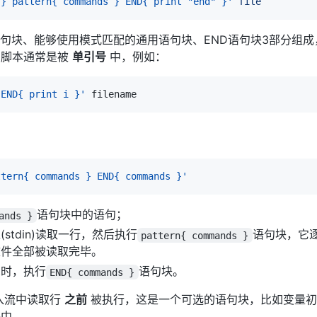
 } pattern{ commands } END{ print "end" }'
file
N语句块、能够使用模式匹配的通用语句块、END语句块3部分组
，脚本通常是被
单引号
中，例如：
 END{ print i }'
ttern{ commands } END{ commands }'
语句块中的语句；
ands }
stdin)读取一行，然后执行
语句块，它
pattern{ commands }
文件全部被读取完毕。
尾时，执行
语句块。
END{ commands }
入流中读取行
之前
被执行，这是一个可选的语句块，比如变量初
块中。