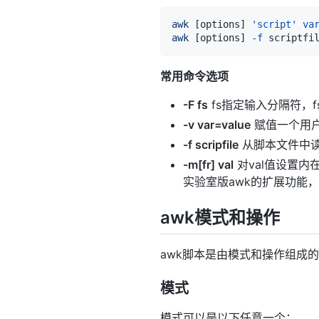
awk
[
options
]
'script'
va
awk
[
options
]
-f
 scriptfi
常用命令选项
-F fs
fs指定输入分隔符，
-v var=value
赋值一个用户
-f scripfile
从脚本文件中读
-m[fr] val
对val值设置内
实验室版awk的扩展功能，
awk模式和操作
awk脚本是由模式和操作组成
模式
模式可以是以下任意一个：