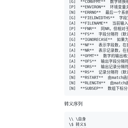
[
G
]
[
P
]
[
N
]
[
G
]
[
A
]
[
P
]
[
A
]
[
G
]
[
A
]
[
A
]
[
A
]
[
A
]
[
A
]
[
A
]
[
N
]
[
N
]
[
N
]
转义序列