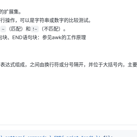
符的扩展集。
进行操作，可以是字符串或数字的比较测试。
符
（匹配）和
（不匹配）。
~
!~
rn语句块、END语句块：参见awk的工作原理
、表达式组成，之间由换行符或分号隔开，并位于大括号内，主