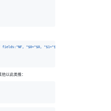
f fields:"NF, "$0="$0, "$1="$1, "$2="$2, "$3="$3}'
其他以此类推：