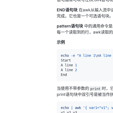
END语句块
在awk从输入流中
完成，它也是一个可选语句块
pattern语句块
中的通用命令是最
每一个读取到的行，awk读取
示例
echo
-e
"A line 1
\n
A line
A line 
1
A line 
2
当使用不带参数的
时，
print
print语句块中双引号是被当
echo
|
awk
'{ var1="v1"; 