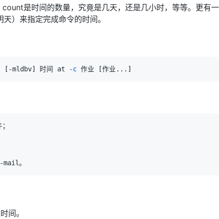
期）。count是时间的数量，究竟是几天，还是几小时，等等。更
ow（明天）来指定完成命令的时间。
]
[
-mldbv
]
 时间 at 
-c
 作业 
[
作业
..
.
]
期时间。