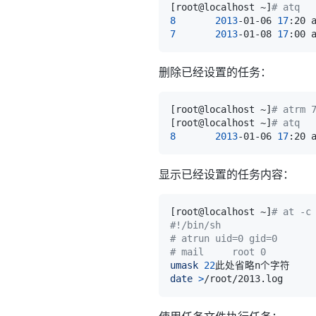
[
root@localhost ~
]
# atq
8
2013
-01-06 
17
7
2013
-01-08 
17
删除已经设置的任务：
[
root@localhost ~
]
# atrm 
[
root@localhost ~
]
# atq
8
2013
-01-06 
17
显示已经设置的任务内容：
[
root@localhost ~
]
# at -c
#!/bin/sh
# atrun uid=0 gid=0
# mail     root 0
umask
22
date
>