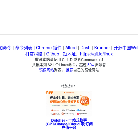
加命令
|
命令列表
|
Chrome 插件
|
Alfred
|
Dash
|
Krunner
|
开源中国We
打赏捐赠
|
Github
|
短地址：https://git.io/linux
收藏本站请使用 Ctrl+D 或者Command+d
共搜集到
621
个Linux命令，超过
50+
贡献者
镜像网站
列表，
推荐
自己的镜像网站
特别感谢：
Doloffer - 一站式数字
(GPT/Claude/iCloud 等)订阅
充值平台