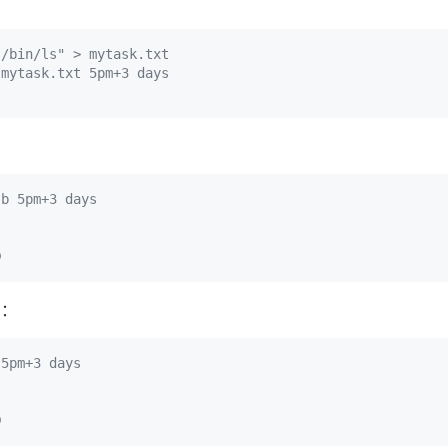
"/bin/ls" > mytask.txt
 mytask.txt 5pm+3 days
 b 5pm+3 days
知：
 5pm+3 days