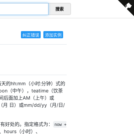
搜索
纠正错误
添加实例
的hh:mm（小时:分钟）式的
n（中午），teatime（饮茶
间后面加上AM（上午）或
日）或mm/dd/yy（月/日/
很有好处的。指定格式为：
now +
、hours（小时）、